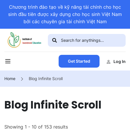
Chương trình đào tạo về kỹ năng tài chính cho học
sinh đầu tiên được xây dựng cho học sinh Việt Nam
bởi các chuyên gia tài chính Việt Nam
Get Started
Log In
Home
Blog Infinite Scroll
Blog Infinite Scroll
Showing 1 - 10 of 153 results