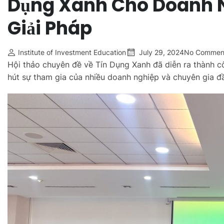
Dụng Xanh Cho Doanh N
Giải Pháp
Institute of Investment Education
July 29, 2024
No Commen
Hội thảo chuyên đề về Tín Dụng Xanh đã diễn ra thành 
hút sự tham gia của nhiều doanh nghiệp và chuyên gia đ