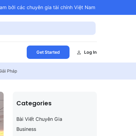
am bởi các chuyên gia tài chính Việt Nam
Get Started
Log In
Giải Pháp
Categories
Bài Viết Chuyên Gia
Business