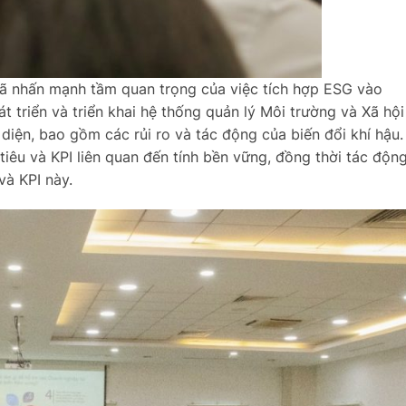
ã nhấn mạnh tầm quan trọng của việc tích hợp ESG vào
 triển và triển khai hệ thống quản lý Môi trường và Xã hội
diện, bao gồm các rủi ro và tác động của biến đổi khí hậu.
iêu và KPI liên quan đến tính bền vững, đồng thời tác độn
và KPI này.