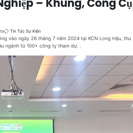
ghiệp – Khung, Công Cụ
ts
Tin Tức Sự Kiện
công vào ngày 26 tháng 7 năm 2024 tại KCN Long Hậu, thu
ầu ngành từ 100+ công ty tham dự. .