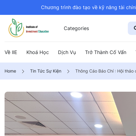
Chương trình đào tạo về kỹ năng tài chí
Categories
Về IIE
Khoá Học
Dịch Vụ
Trở Thành Cố Vấn
Home
Tin Tức Sự Kiện
Thông Cáo Báo Chí : Hội thảo