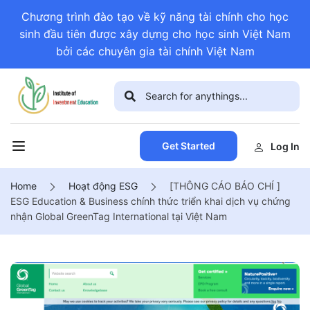
Chương trình đào tạo về kỹ năng tài chính cho học
sinh đầu tiên được xây dựng cho học sinh Việt Nam
bởi các chuyên gia tài chính Việt Nam
Get Started
Log In
Home
Hoạt động ESG
[THÔNG CÁO BÁO CHÍ ]
ESG Education & Business chính thức triển khai dịch vụ chứng
nhận Global GreenTag International tại Việt Nam