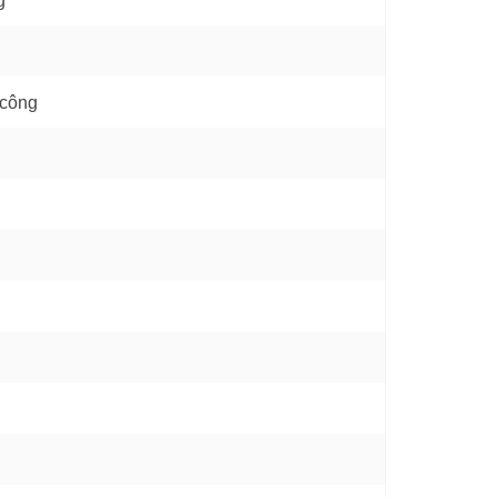
g
 công