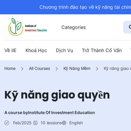
Chương trình đào tạo về kỹ năng tài chí
Categories
Về IIE
Khoá Học
Dịch Vụ
Trở Thành Cố Vấn
Home
All Courses
Kỹ Năng Mềm
Kỹ năng giao
Kỹ năng giao quyền
A course by
Institute Of Investment Education
Feb/2025
10
lessions
English