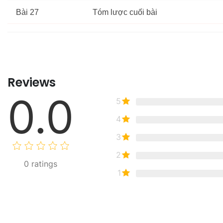
Bài 27
Tóm lược cuối bài
Reviews
0.0
5
4
3
2
0
ratings
1