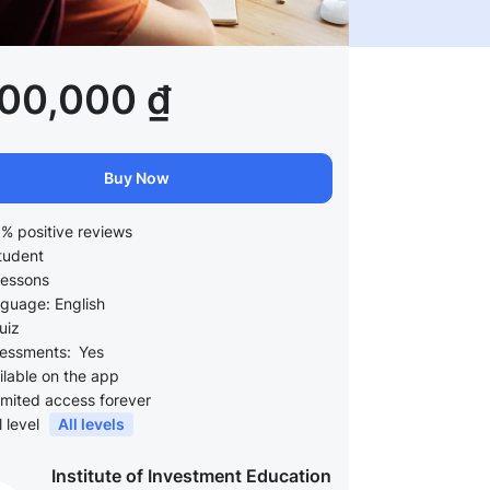
900,000 ₫
Buy Now
% positive reviews
tudent
lessons
guage: English
uiz
essments:
Yes
ilable on the app
imited access forever
l level
All levels
Institute of Investment Education