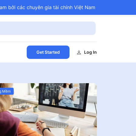
am bởi các chuyên gia tài chính Việt Nam
Get Started
Log In
g Mềm