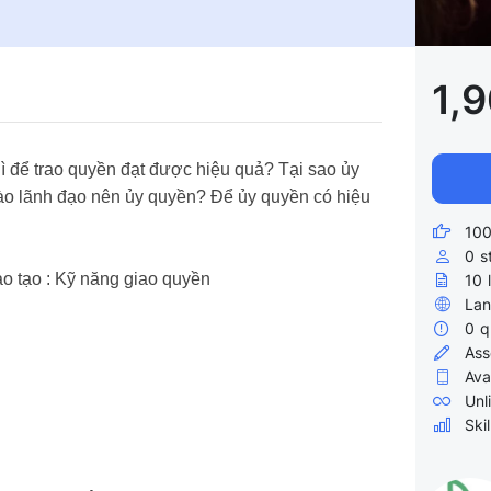
1,
ì để trao quyền đạt được hiệu quả? Tại sao ủy
nào lãnh đạo nên ủy quyền? Để ủy quyền có hiệu
100
0
s
o tạo : Kỹ năng giao quyền
10
Lan
0
q
Ass
Ava
Unl
Skil